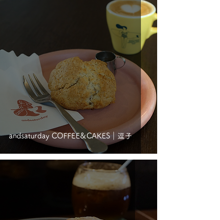
andsaturday COFFEE&CAKES｜逗子