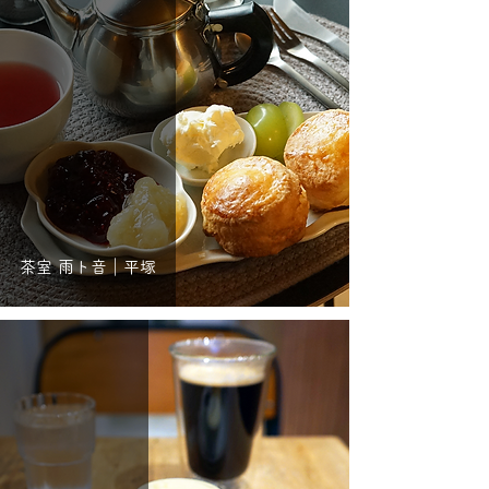
茶室 雨ト音｜平塚