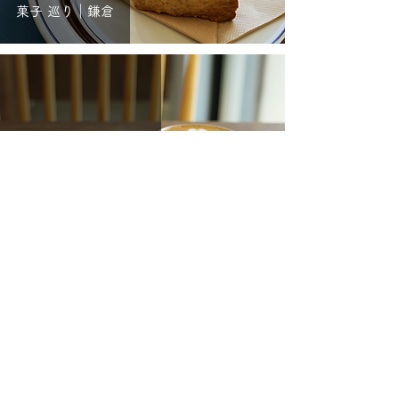
菓子 巡り｜鎌倉
cheeers coffee｜鎌倉