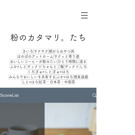
粉のカタマリ。たち
きいろ
サクサク
朝からおやつ派
ほのぼのアットホーム
サクッと寄り道
おいしいコーヒーが飲みたい
ひとり時間に浸る
ふか×しと
サックリ
ちゃんとご飯
ザックリ
しろ
くろ
ぎゅ×しと
ぎゅ×ほろ
みんなでおいしいを共有する
ふか×ほろ
現実逃避
しと×ほろ
紅茶・日本茶・中国茶
SconeList