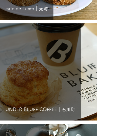
cafe de Lento｜元町
UNDER BLUFF COFFEE｜石川町