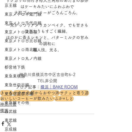
サクカリの羽付き特大三角形のあたまの部分
京王線
はケーキみたいにふわふわで
大粒ブルーベリーがごろんごろん。
東京メトロ半蔵門線
東京メトロ千代田線
一見がっつりアメリカンベイク。でも甘さも
口当たりもすごく繊細。
東京メトロ東西線
ほのかに香るレモンと、バターミルクの甘み
東京メトロ日比谷線
の調和に
東京メトロ南北線
職人技、光る。
東京メトロ丸ノ内線
都営地下鉄
神奈川県横浜市中区吉田町6-2
東急東横線
TEL非公開
東急世田谷線
ブログ記事：
横浜｜BAKE ROOM
きいろ
サクサク
朝からおやつ派
サクッと寄り道
東急田園都市線
おいしいコーヒーが飲みたい
ふか×しと
東急線その他
神奈川県
横浜
西武線
東武線
京成線