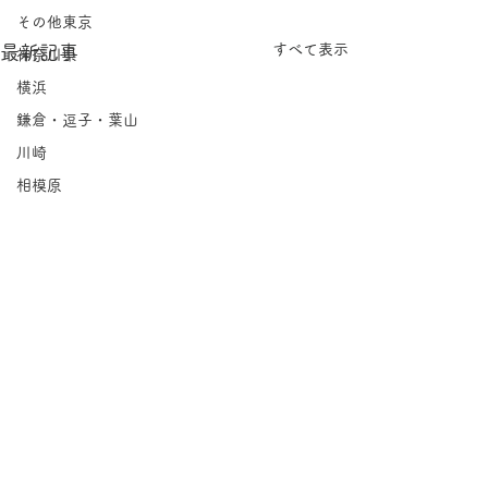
その他東京
すべて表示
最新記事
神奈川県
横浜
鎌倉・逗子・葉山
川崎
相模原
埼玉県
千葉県
北海道
岩手県
宮城県
福島県
茨城県
栃木県
コメント
群馬県