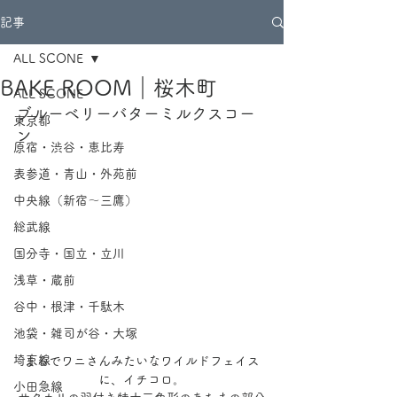
記事
ALL SCONE
BAKE ROOM｜桜木町
ALL SCONE
ブルーベリーバターミルクスコー
東京都
ン
原宿・渋谷・恵比寿
表参道・青山・外苑前
中央線（新宿～三鷹）
総武線
国分寺・国立・立川
浅草・蔵前
谷中・根津・千駄木
池袋・雑司が谷・大塚
埼京線
まるでワニさんみたいなワイルドフェイス
に、イチコロ。
小田急線