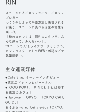
RIN
スコーンの人／カフェライター／カフェ
ブロガー
つくり手によって千差万別に表現される
お菓子、スコーンに表れる店主の個性を
楽しむ。
「粉のカタマリは、個性のカタマリ。み
んな違って、みんないい」。
“スコーンの人”をライフワークとしつつ、
カフェライターとしてWEB・雑誌などで
執筆活動中。
主な連載媒体
●Cafe Snap オーナーインタビュー
●飲食店ドットコムジャーナル
●
FOOD PORT. 「RINの行かねば損す
る東京のカフェ」
●
Harumari TOKYO 「TOKYO CAFE
GUIDE」
るるぶ&more、Let's enjoy TOKYO、