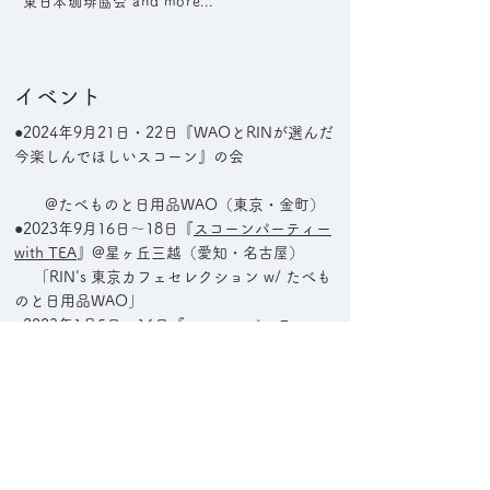
東日本珈琲協会 and more...
イベント
●2024年9月21日・22日『WAOとRINが選んだ
今楽しんでほしいスコーン』の会
@たべものと日用品WAO（東京・金町）
●2023年9月16日〜18日『
スコーンパーティー
with TEA
』@星ヶ丘三越（愛知・名古屋）
「RIN's 東京カフェセレクション w/ たべも
のと日用品WAO」
●2023年1月5日〜16日『
スコーンパーティー
with TEA 2023
』@銀座三越（東京）
●2022年3月2日〜7日『スコーンパーティー
with TEA』@銀座三越（東京）
●2020年4月5日『本とお菓子とコーヒー』
@O'keeffe（茨城・日立）※中止
●2020年3月20日『粉のカタマリ。ツゥ』販売