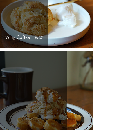
Wing Coffee｜荻窪