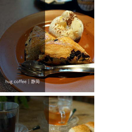
hug coffee｜静岡