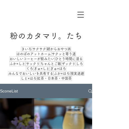
粉のカタマリ。たち
きいろ
サクサク
朝からおやつ派
ほのぼのアットホーム
サクッと寄り道
おいしいコーヒーが飲みたい
ひとり時間に浸る
ふか×しと
サックリ
ちゃんとご飯
ザックリ
しろ
くろ
ぎゅ×しと
ぎゅ×ほろ
みんなでおいしいを共有する
ふか×ほろ
現実逃避
しと×ほろ
紅茶・日本茶・中国茶
SconeList