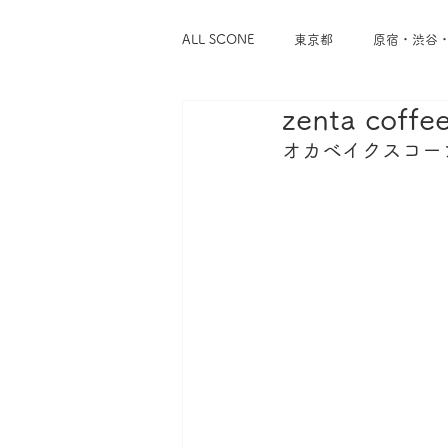
ALL SCONE
東京都
原宿・渋谷
zenta cof
浅草・蔵前
谷中・根津・千駄木
オカベイクスコー
東京メトロ千代田線
東京メトロ
東急東横線
東急世田谷線
神奈川県
横浜
鎌倉・逗子