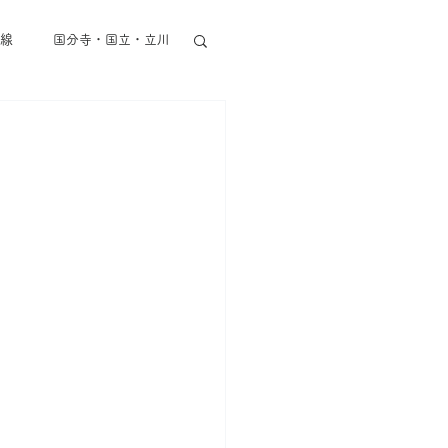
線
国分寺・国立・立川
東京メトロ半蔵門線
丸ノ内線
都営地下鉄
その他東京