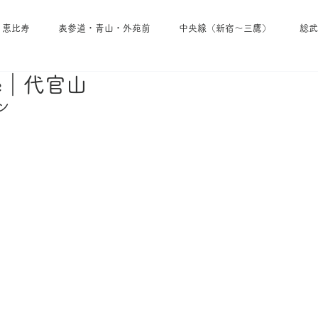
・恵比寿
表参道・青山・外苑前
中央線（新宿～三鷹）
総武
fee｜代官山
池袋・雑司が谷・大塚
埼京線
小田急線
京王線
ン
東西線
東京メトロ日比谷線
東京メトロ南北線
東京メトロ
東急田園都市線
東急線その他
西武線
東武線
京成線
・葉山