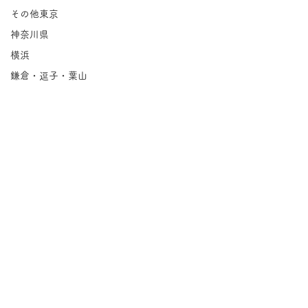
その他東京
神奈川県
横浜
鎌倉・逗子・葉山
川崎
相模原
埼玉県
千葉県
北海道
岩手県
宮城県
コメント
福島県
Groovin'｜永福
茨城県
コメントを追加…
栃木県
紅茶の店 パー
群馬県