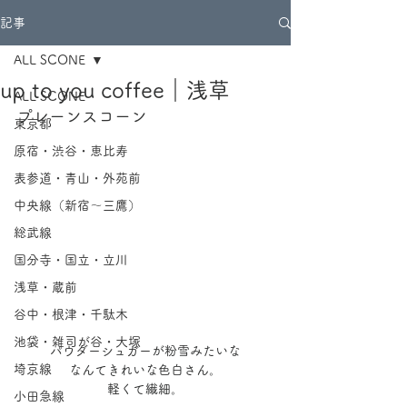
記事
ALL SCONE
up to you coffee｜浅草
ALL SCONE
プレーンスコーン
東京都
原宿・渋谷・恵比寿
表参道・青山・外苑前
中央線（新宿～三鷹）
総武線
国分寺・国立・立川
浅草・蔵前
谷中・根津・千駄木
池袋・雑司が谷・大塚
パウダーシュガーが粉雪みたいな
埼京線
なんてきれいな色白さん。
軽くて繊細。
小田急線