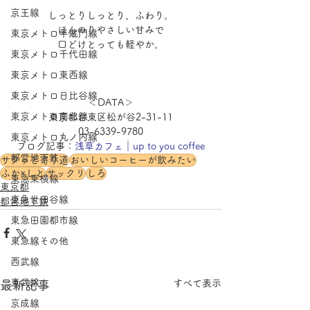
京王線
しっとりしっとり、ふわり。
ほんのりやさしい甘みで
東京メトロ半蔵門線
口どけとっても軽やか。
東京メトロ千代田線
東京メトロ東西線
東京メトロ日比谷線
＜DATA＞
東京メトロ南北線
東京都台東区松が谷2-31-11
03-6339-9780
東京メトロ丸ノ内線
ブログ記事：
浅草カフェ｜up to you coffee
都営地下鉄
サクッと寄り道
おいしいコーヒーが飲みたい
ふか×しと
サックリ
しろ
東急東横線
東京都
東急世田谷線
都営地下鉄
東急田園都市線
東急線その他
西武線
東武線
すべて表示
最新記事
京成線