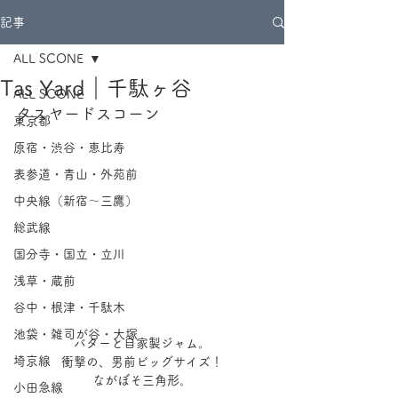
記事
ALL SCONE
Tas Yard｜千駄ヶ谷
ALL SCONE
タスヤードスコーン
東京都
原宿・渋谷・恵比寿
表参道・青山・外苑前
中央線（新宿～三鷹）
総武線
国分寺・国立・立川
浅草・蔵前
谷中・根津・千駄木
池袋・雑司が谷・大塚
バターと自家製ジャム。
埼京線
衝撃の、男前ビッグサイズ！
ながぼそ三角形。
小田急線