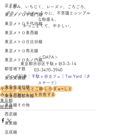
京王線
くるみ、いちじく、レーズン、ごろごろ。
グラノーラみたいなのに、不思議とシンプル
東京メトロ半蔵門線
な粉感も。
東京メトロ千代田線
かっこよくて、やさしい。
東京メトロ東西線
東京メトロ日比谷線
東京メトロ南北線
＜DATA＞
東京メトロ丸ノ内線
東京都渋谷区千駄ヶ谷3-3-14
都営地下鉄
03-3470-3940
ブログ記事：
千駄ヶ谷カフェ｜Tas Yard（タ
東急東横線
スヤード）
東急世田谷線
サクサク
ちゃんとご飯
しろ
ぎゅ×しと
みんなでおいしいを共有する
東急田園都市線
東京都
東急線その他
総武線
西武線
東武線
京成線