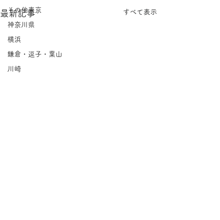
その他東京
すべて表示
最新記事
神奈川県
横浜
鎌倉・逗子・葉山
川崎
相模原
埼玉県
千葉県
北海道
岩手県
宮城県
福島県
茨城県
コメント
栃木県
Groovin'｜永福
群馬県