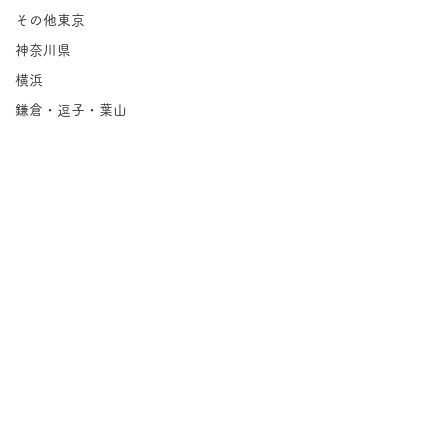
その他東京
神奈川県
横浜
鎌倉・逗子・葉山
川崎
相模原
埼玉県
千葉県
北海道
岩手県
宮城県
コメント
福島県
茨城県
Groovin'｜永福
栃木県
コメントを追加…
紅茶の店 パー
群馬県