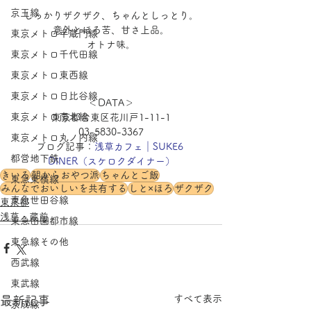
京王線
しっかりザクザク、ちゃんとしっとり。
意外とほろ苦、甘さ上品。
東京メトロ半蔵門線
オトナ味。
東京メトロ千代田線
東京メトロ東西線
東京メトロ日比谷線
＜DATA＞
東京メトロ南北線
東京都台東区花川戸1-11-1
03-5830-3367
東京メトロ丸ノ内線
ブログ記事：
浅草カフェ｜SUKE6 
都営地下鉄
DINER（スケロクダイナー）
きいろ
朝からおやつ派
ちゃんとご飯
東急東横線
みんなでおいしいを共有する
しと×ほろ
ザクザク
東急世田谷線
東京都
浅草・蔵前
東急田園都市線
東急線その他
西武線
東武線
すべて表示
最新記事
京成線