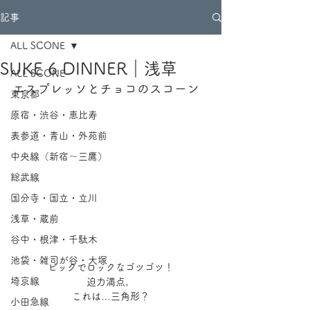
記事
ALL SCONE
SUKE 6 DINNER｜浅草
ALL SCONE
エスプレッソとチョコのスコーン
東京都
原宿・渋谷・恵比寿
表参道・青山・外苑前
中央線（新宿～三鷹）
総武線
国分寺・国立・立川
浅草・蔵前
谷中・根津・千駄木
池袋・雑司が谷・大塚
ビックでロックなゴツゴツ！
埼京線
迫力満点。
これは…三角形？
小田急線