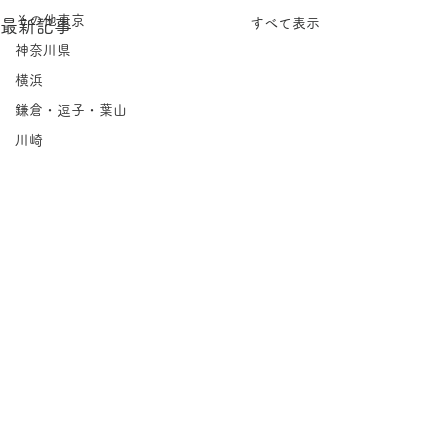
その他東京
すべて表示
最新記事
神奈川県
横浜
鎌倉・逗子・葉山
川崎
相模原
埼玉県
千葉県
北海道
岩手県
宮城県
福島県
茨城県
コメント
栃木県
Groovin'｜永福
群馬県