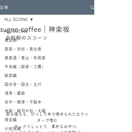
記事
ALL SCONE
sugeo coffee｜神楽坂
ALL SCONE
全粒粉のスコーン
東京都
原宿・渋谷・恵比寿
表参道・青山・外苑前
中央線（新宿～三鷹）
総武線
国分寺・国立・立川
浅草・蔵前
谷中・根津・千駄木
池袋・雑司が谷・大塚
前も後ろも、びっしり本で埋められたカウン
埼京線
ターで嗜む
サックリしっとり、素朴なおやつ。
小田急線