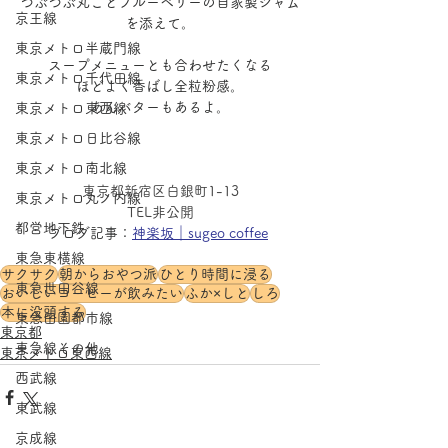
つぶつぶ丸ごとブルーベリーの自家製ジャム
京王線
を添えて。
東京メトロ半蔵門線
スープメニューとも合わせたくなる
東京メトロ千代田線
ほどよく香ばし全粒粉感。
あんバターもあるよ。
東京メトロ東西線
東京メトロ日比谷線
東京メトロ南北線
東京都新宿区白銀町1-13
東京メトロ丸ノ内線
TEL非公開
都営地下鉄
ブログ記事：
神楽坂｜sugeo coffee
東急東横線
サクサク
朝からおやつ派
ひとり時間に浸る
東急世田谷線
おいしいコーヒーが飲みたい
ふか×しと
しろ
本に没頭する
東急田園都市線
東京都
東急線その他
東京メトロ東西線
西武線
東武線
京成線