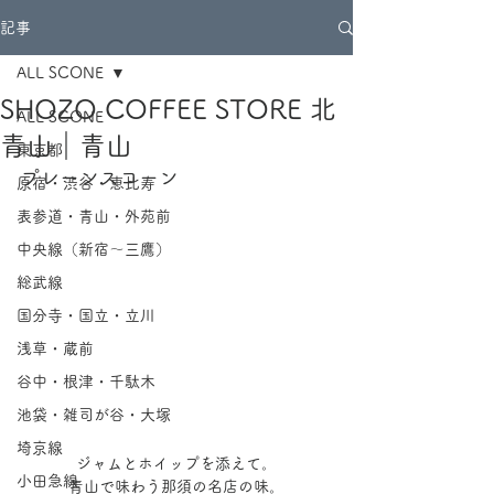
記事
ALL SCONE
SHOZO COFFEE STORE 北
ALL SCONE
青山｜青山
東京都
プレーンスコーン
原宿・渋谷・恵比寿
表参道・青山・外苑前
中央線（新宿～三鷹）
総武線
国分寺・国立・立川
浅草・蔵前
谷中・根津・千駄木
池袋・雑司が谷・大塚
埼京線
ジャムとホイップを添えて。
小田急線
青山で味わう那須の名店の味。