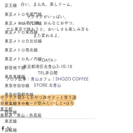
白い、まん丸、美しドーム。
京王線
東京メトロ半蔵門線
サクサクがいっぱい。
おんなじ味、おんなじおやつ。
東京メトロ千代田線
でも東京で味わうと、おいしさも楽しみ方も
東京メトロ東西線
また変わるよ。
東京メトロ日比谷線
東京メトロ南北線
東京メトロ丸ノ内線
＜DATA＞
東京都港区北青山3-10-15
都営地下鉄
TEL非公開
東急東横線
ブログ記事：
青山カフェ｜SHOZO COFFEE 
STORE 北青山
東急世田谷線
東急田園都市線
サクサク
朝からおやつ派
サクッと寄り道
おいしいコーヒーが飲みたい
しと×ほろ
東急線その他
東京都
西武線
表参道・青山・外苑前
東武線
京成線