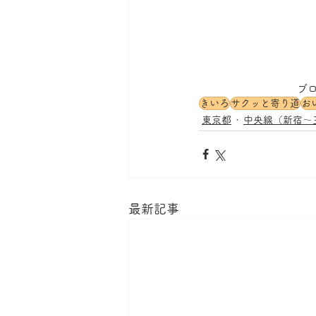
ブ
きいろ
サクッと寄り道
お
東京都
中央線（新宿～
最新記事