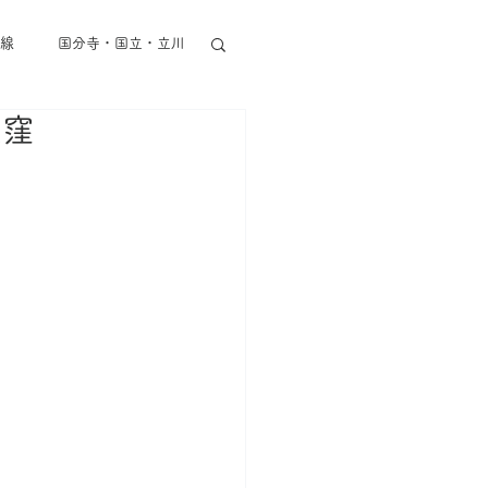
線
国分寺・国立・立川
荻窪
東京メトロ半蔵門線
丸ノ内線
都営地下鉄
その他東京