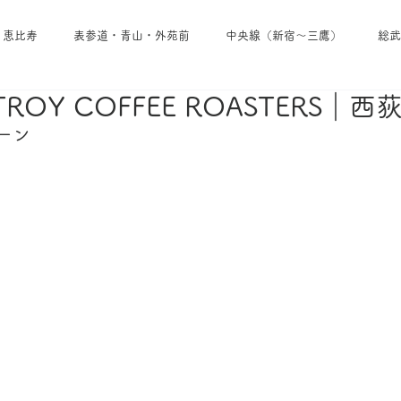
・恵比寿
表参道・青山・外苑前
中央線（新宿～三鷹）
総武
TROY COFFEE ROASTERS｜西
池袋・雑司が谷・大塚
埼京線
小田急線
京王線
ーン
東西線
東京メトロ日比谷線
東京メトロ南北線
東京メトロ
東急田園都市線
東急線その他
西武線
東武線
京成線
・葉山