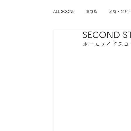
ALL SCONE
東京都
原宿・渋谷
SECOND S
浅草・蔵前
谷中・根津・千駄木
ホームメイドスコ
東京メトロ千代田線
東京メトロ
東急東横線
東急世田谷線
神奈川県
横浜
鎌倉・逗子