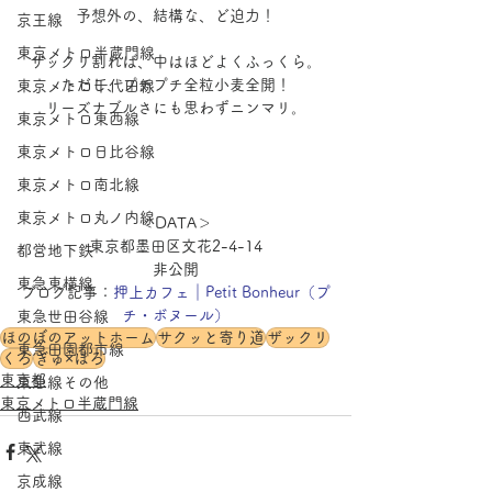
予想外の、結構な、ど迫力！
京王線
東京メトロ半蔵門線
ザックリ割れば、中はほどよくふっくら。
ただし、プチプチ全粒小麦全開！
東京メトロ千代田線
リーズナブルさにも思わずニンマリ。
東京メトロ東西線
東京メトロ日比谷線
東京メトロ南北線
東京メトロ丸ノ内線
＜DATA＞
東京都墨田区文花2-4-14
都営地下鉄
非公開
東急東横線
ブログ記事：
押上カフェ｜Petit Bonheur（プ
チ・ボヌール）
東急世田谷線
ほのぼのアットホーム
サクッと寄り道
ザックリ
東急田園都市線
くろ
ぎゅ×ほろ
東京都
東急線その他
東京メトロ半蔵門線
西武線
東武線
京成線