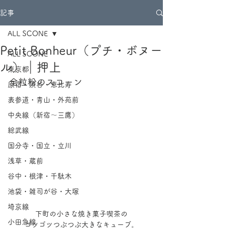
記事
ALL SCONE
Petit Bonheur（プチ・ボヌー
ALL SCONE
ル）｜押上
東京都
全粒粉のスコーン
原宿・渋谷・恵比寿
表参道・青山・外苑前
中央線（新宿～三鷹）
総武線
国分寺・国立・立川
浅草・蔵前
谷中・根津・千駄木
池袋・雑司が谷・大塚
埼京線
下町の小さな焼き菓子喫茶の
小田急線
ゴツゴツつぶつぶ大きなキューブ。