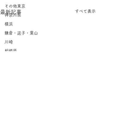
その他東京
すべて表示
最新記事
神奈川県
横浜
鎌倉・逗子・葉山
川崎
相模原
埼玉県
千葉県
北海道
岩手県
宮城県
福島県
茨城県
コメント
栃木県
Groovin'｜永福
群馬県