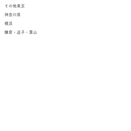
その他東京
神奈川県
横浜
鎌倉・逗子・葉山
川崎
相模原
埼玉県
千葉県
北海道
岩手県
宮城県
コメント
福島県
茨城県
Groovin'｜永福
栃木県
コメントを追加…
紅茶の店 パー
群馬県