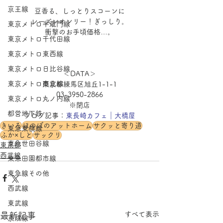
京王線
豆香る、しっとりスコーンに
レーズンオンリー！ぎっしり。
東京メトロ半蔵門線
衝撃のお手頃価格…。
東京メトロ千代田線
東京メトロ東西線
東京メトロ日比谷線
＜DATA＞
東京メトロ南北線
東京都練馬区旭丘1-1-1
03-3950-2866
東京メトロ丸ノ内線
※閉店
都営地下鉄
ブログ記事：
東長崎カフェ｜大橋屋
きいろ
ほのぼのアットホーム
サクッと寄り道
東急東横線
ふか×しと
サックリ
東急世田谷線
東京都
西武線
東急田園都市線
東急線その他
西武線
東武線
すべて表示
最新記事
京成線