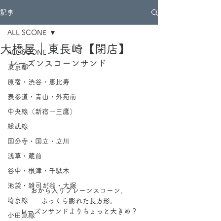
記事
ALL SCONE
大橋屋｜東長崎【閉店】
ALL SCONE
レーズンスコーンサンド
東京都
原宿・渋谷・恵比寿
表参道・青山・外苑前
中央線（新宿～三鷹）
総武線
国分寺・国立・立川
浅草・蔵前
谷中・根津・千駄木
池袋・雑司が谷・大塚
おから入りプレーンスコーン。
埼京線
ふっくら膨れた長方形。
レーズンサンドよりちょっと大きめ？
小田急線