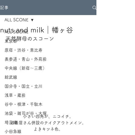
記事
ALL SCONE
nuts and milk｜幡ヶ谷
ALL SCONE
天然酵母のスコーン
東京都
原宿・渋谷・恵比寿
表参道・青山・外苑前
中央線（新宿～三鷹）
総武線
国分寺・国立・立川
浅草・蔵前
谷中・根津・千駄木
池袋・雑司が谷・大塚
小さい四角が、ニコイチ。
埼京線
古着屋さん併設のテイクアウトメイン。
よきキツネ色。
小田急線