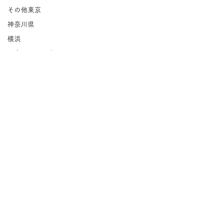
その他東京
神奈川県
横浜
鎌倉・逗子・葉山
川崎
相模原
埼玉県
千葉県
北海道
岩手県
コメント
宮城県
Groovin'｜永福
福島県
茨城県
コメントを追加…
紅茶の店 パー
栃木県
橋
群馬県