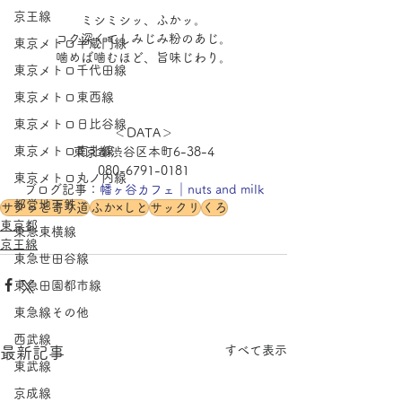
京王線
ミシミシッ、ふかッ。
コク深くてしみじみ粉のあじ。
東京メトロ半蔵門線
噛めば噛むほど、旨味じわり。
東京メトロ千代田線
東京メトロ東西線
東京メトロ日比谷線
＜DATA＞
東京メトロ南北線
東京都渋谷区本町6-38-4
080-6791-0181
東京メトロ丸ノ内線
ブログ記事：
幡ヶ谷カフェ｜nuts and milk
都営地下鉄
サクッと寄り道
ふか×しと
サックリ
くろ
東京都
東急東横線
京王線
東急世田谷線
東急田園都市線
東急線その他
西武線
すべて表示
最新記事
東武線
京成線