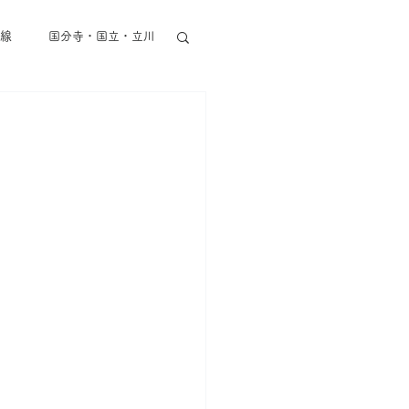
線
国分寺・国立・立川
東京メトロ半蔵門線
丸ノ内線
都営地下鉄
その他東京