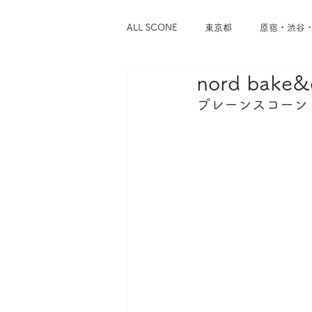
ALL SCONE
東京都
原宿・渋谷
nord bake
浅草・蔵前
谷中・根津・千駄木
プレーンスコーン
東京メトロ千代田線
東京メトロ
東急東横線
東急世田谷線
神奈川県
横浜
鎌倉・逗子