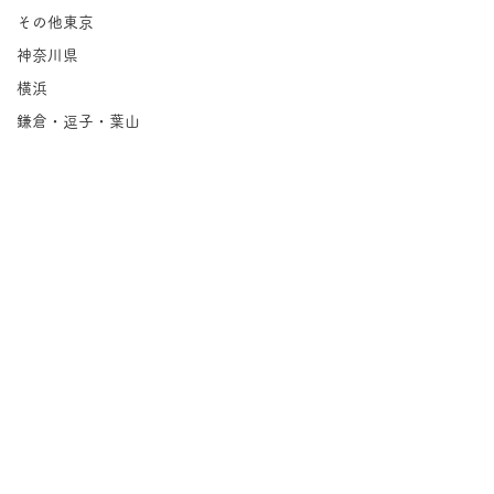
その他東京
神奈川県
横浜
鎌倉・逗子・葉山
川崎
相模原
埼玉県
千葉県
北海道
岩手県
宮城県
コメント
福島県
Groovin'｜永福
茨城県
コメントを追加…
栃木県
紅茶の店 パー
群馬県