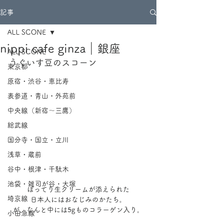
記事
ALL SCONE
nippi cafe ginza｜銀座
ALL SCONE
うぐいす豆のスコーン
東京都
原宿・渋谷・恵比寿
表参道・青山・外苑前
中央線（新宿～三鷹）
総武線
国分寺・国立・立川
浅草・蔵前
谷中・根津・千駄木
池袋・雑司が谷・大塚
ぽってり生クリームが添えられた
埼京線
日本人にはおなじみのかたち。
が、なんと中には5gものコラーゲン入り。
小田急線