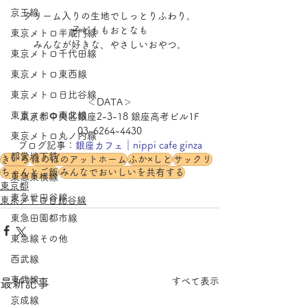
京王線
クリーム入りの生地でしっとりふわり。
子どももおとなも
東京メトロ半蔵門線
みんなが好きな、やさしいおやつ。
東京メトロ千代田線
東京メトロ東西線
東京メトロ日比谷線
＜DATA＞
東京メトロ南北線
東京都中央区銀座2-3-18 銀座高考ビル1F
03-6264-4430
東京メトロ丸ノ内線
ブログ記事：
銀座カフェ｜nippi cafe ginza
都営地下鉄
きいろ
ほのぼのアットホーム
ふか×しと
サックリ
ちゃんとご飯
みんなでおいしいを共有する
東急東横線
東京都
東急世田谷線
東京メトロ日比谷線
東急田園都市線
東急線その他
西武線
東武線
すべて表示
最新記事
京成線