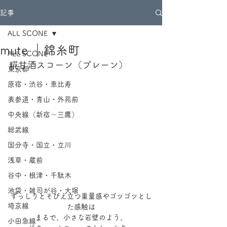
記事
ALL SCONE
mute ｜錦糸町
ALL SCONE
糀甘酒スコーン（プレーン）
東京都
原宿・渋谷・恵比寿
表参道・青山・外苑前
中央線（新宿～三鷹）
総武線
国分寺・国立・立川
浅草・蔵前
谷中・根津・千駄木
池袋・雑司が谷・大塚
ずっしりとそびえ立つ重量感やゴツゴツとし
埼京線
た感触は
まるで、小さな岩壁のよう。
小田急線