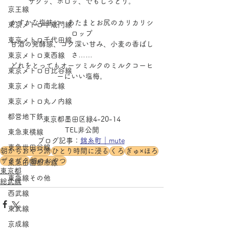
ザクッ、ホロッ、でもしっとり。
京王線
かすかな塩味に、あたまとお尻のカリカリシ
東京メトロ半蔵門線
ロップ
東京メトロ千代田線
甘酒の発酵感、コク深い甘み、小麦の香ばし
さ……
東京メトロ東西線
どれをとってもオーツミルクのミルクコーヒ
東京メトロ日比谷線
ーにいい塩梅。
東京メトロ南北線
東京メトロ丸ノ内線
都営地下鉄
東京都墨田区緑4-20-14
TEL非公開
東急東横線
ブログ記事：
錦糸町｜mute
東急世田谷線
朝からおやつ派
ひとり時間に浸る
くろ
ぎゅ×ほろ
ザクザク
畑のおやつ
東急田園都市線
東京都
東急線その他
総武線
西武線
東武線
京成線