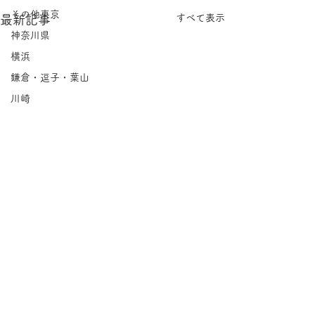
その他東京
すべて表示
最新記事
神奈川県
横浜
鎌倉・逗子・葉山
川崎
相模原
埼玉県
千葉県
北海道
岩手県
宮城県
福島県
茨城県
コメント
栃木県
Groovin'｜永福
群馬県