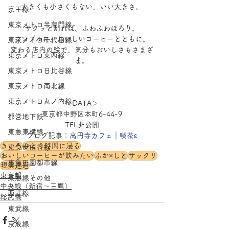
大きくも小さくもない、いい大きさ。
京王線
東京メトロ半蔵門線
サクッと割れば、ふわふわほろり。
シンプルに、おいしいコーヒーとともに。
東京メトロ千代田線
変わる店内の絵で、気分もおいしさもさまざ
東京メトロ東西線
ま。
東京メトロ日比谷線
東京メトロ南北線
東京メトロ丸ノ内線
＜DATA＞
東京都中野区本町6-44-9
都営地下鉄
TEL非公開
東急東横線
ブログ記事：
高円寺カフェ｜喫茶ε
きいろ
ひとり時間に浸る
東急世田谷線
おいしいコーヒーが飲みたい
ふか×しと
サックリ
東急田園都市線
現実逃避
東京都
東急線その他
中央線（新宿～三鷹）
西武線
総武線
東武線
京成線