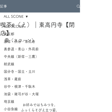
記事
ALL SCONE
喫茶ε（え）｜東高円寺【閉
ALL SCONE
店】
東京都
雲（スコーン）
原宿・渋谷・恵比寿
表参道・青山・外苑前
中央線（新宿～三鷹）
総武線
国分寺・国立・立川
浅草・蔵前
谷中・根津・千駄木
池袋・雑司が谷・大塚
埼京線
お好みではちみつを。
小田急線
ふっくらそびえ立つ姿。