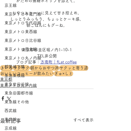
かための無糖ホイップを添えて。
京王線
おやつスコーンに見えて甘さ控えめ。
東京メトロ半蔵門線
しっとりみっちり、ちょっとケーキ感。
東京メトロ千代田線
朝ごはんにもグーね。
東京メトロ東西線
東京メトロ日比谷線
東京メトロ南北線
東京都杉並区堀ノ内1-10-1
TEL非公開
東京メトロ丸ノ内線
ブログ記事：
方南町｜fLat coffee
都営地下鉄
きいろ
サクサク
朝からおやつ派
サクッと寄り道
おいしいコーヒーが飲みたい
ぎゅ×しと
東急東横線
東京都
東急世田谷線
東京メトロ丸ノ内線
東急田園都市線
東急線その他
西武線
東武線
すべて表示
最新記事
京成線