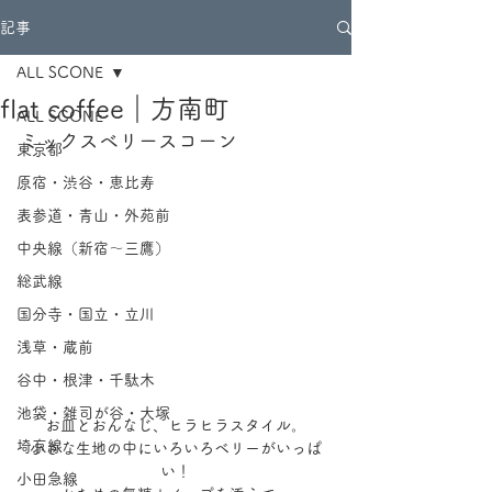
記事
ALL SCONE
flat coffee｜方南町
ALL SCONE
ミックスベリースコーン
東京都
原宿・渋谷・恵比寿
表参道・青山・外苑前
中央線（新宿～三鷹）
総武線
国分寺・国立・立川
浅草・蔵前
谷中・根津・千駄木
池袋・雑司が谷・大塚
お皿とおんなじ、ヒラヒラスタイル。
埼京線
小さな生地の中にいろいろベリーがいっぱ
い！
小田急線