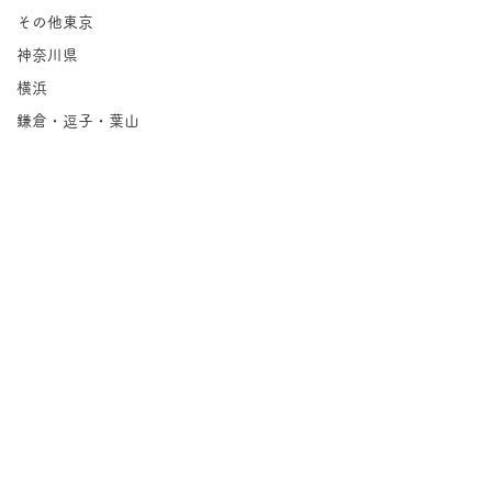
その他東京
神奈川県
横浜
鎌倉・逗子・葉山
川崎
相模原
埼玉県
千葉県
北海道
岩手県
宮城県
コメント
福島県
Groovin'｜永福
茨城県
コメントを追加…
栃木県
紅茶の店 パー
群馬県