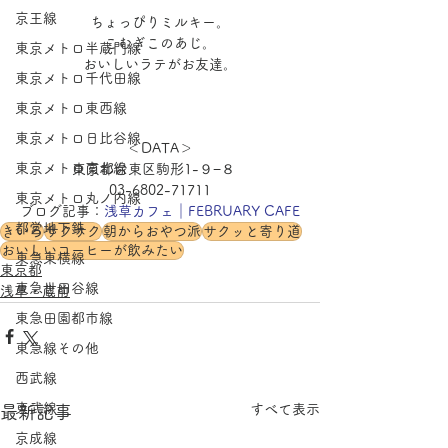
京王線
ちょっぴりミルキー。
こむぎこのあじ。
東京メトロ半蔵門線
おいしいラテがお友達。
東京メトロ千代田線
東京メトロ東西線
東京メトロ日比谷線
＜DATA＞
東京メトロ南北線
東京都台東区駒形1-９−８　
03-6802-71711
東京メトロ丸ノ内線
ブログ記事：
浅草カフェ｜FEBRUARY CAFE
都営地下鉄
きいろ
サクサク
朝からおやつ派
サクッと寄り道
おいしいコーヒーが飲みたい
東急東横線
東京都
東急世田谷線
浅草・蔵前
東急田園都市線
東急線その他
西武線
東武線
すべて表示
最新記事
京成線