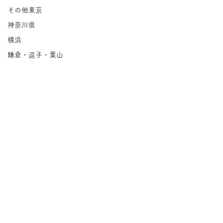
その他東京
神奈川県
横浜
鎌倉・逗子・葉山
川崎
相模原
埼玉県
千葉県
北海道
岩手県
宮城県
コメント
福島県
Groovin'｜永福
茨城県
コメントを追加…
栃木県
紅茶の店 パー
群馬県