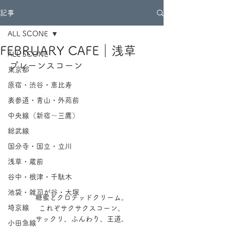
記事
ALL SCONE
FEBRUARY CAFE｜浅草
ALL SCONE
プレーンスコーン
東京都
原宿・渋谷・恵比寿
表参道・青山・外苑前
中央線（新宿～三鷹）
総武線
国分寺・国立・立川
浅草・蔵前
谷中・根津・千駄木
池袋・雑司が谷・大塚
糖蜜とクロテッドクリーム。
埼京線
これぞサクサクスコーン。
サックリ、ふんわり、王道。
小田急線