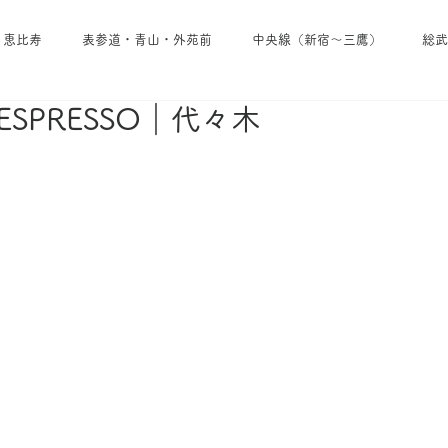
・恵比寿
表参道・青山・外苑前
中央線（新宿～三鷹）
総武
 ESPRESSO｜代々木
池袋・雑司が谷・大塚
埼京線
小田急線
京王線
東西線
東京メトロ日比谷線
東京メトロ南北線
東京メトロ
東急田園都市線
東急線その他
西武線
東武線
京成線
・葉山