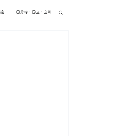
線
国分寺・国立・立川
東京メトロ半蔵門線
丸ノ内線
都営地下鉄
その他東京