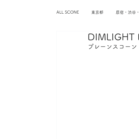
ALL SCONE
東京都
原宿・渋谷
DIMLIGHT
浅草・蔵前
谷中・根津・千駄木
プレーンスコーン
東京メトロ千代田線
東京メトロ
東急東横線
東急世田谷線
神奈川県
横浜
鎌倉・逗子