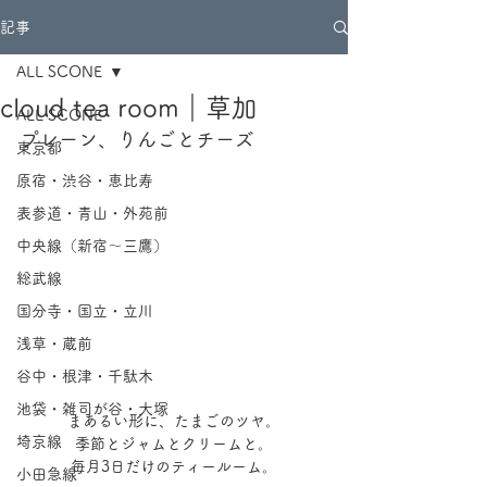
記事
ALL SCONE
cloud tea room｜草加
ALL SCONE
プレーン、りんごとチーズ
東京都
原宿・渋谷・恵比寿
表参道・青山・外苑前
中央線（新宿～三鷹）
総武線
国分寺・国立・立川
浅草・蔵前
谷中・根津・千駄木
池袋・雑司が谷・大塚
まあるい形に、たまごのツヤ。
埼京線
季節とジャムとクリームと。
毎月3日だけのティールーム。
小田急線