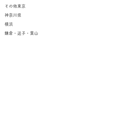
その他東京
神奈川県
横浜
鎌倉・逗子・葉山
川崎
相模原
埼玉県
千葉県
北海道
岩手県
宮城県
コメント
福島県
茨城県
コメントを追加…
Lilly&Qcumb
栃木県
DJANGO BANQUET｜大
群馬県