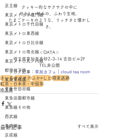
京王線
クッキー的なサクサクの中に
やさしい甘みの、ふわり生地。
東京メトロ半蔵門線
たまごケーキのような、リッチさと懐かし
東京メトロ千代田線
さ。
東京メトロ東西線
東京メトロ日比谷線
東京メトロ南北線
＜DATA＞
埼玉県草加市高砂2-3-14 吉田ビル2F
東京メトロ丸ノ内線
TEL非公開
都営地下鉄
ブログ記事：
草加カフェ｜cloud tea room
きいろ
サクサク
ふか×しと
現実逃避
東急東横線
紅茶・日本茶・中国茶
東急世田谷線
埼玉県
東急田園都市線
東急線その他
西武線
東武線
すべて表示
最新記事
京成線