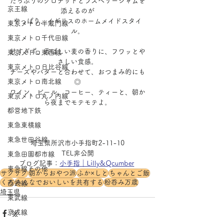
たっぷりのクロテッドとラズベリージャムを
京王線
添えるのが
やっぱり、イギリスのホームメイドスタイ
東京メトロ半蔵門線
ル。
東京メトロ千代田線
甘すぎず、香ばしい麦の香りに、フワッとや
東京メトロ東西線
さしい食感。
東京メトロ日比谷線
チーズやバターと合わせて、おつまみ的にも
東京メトロ南北線
◎
ワイン、ビール、コーヒー、ティーと、朝か
東京メトロ丸ノ内線
ら夜までモテモテよ。
都営地下鉄
東急東横線
東急世田谷線
埼玉県所沢市小手指町2-11-10
TEL非公開
東急田園都市線
ブログ記事：
小手指｜Lilly&Qcumber
東急線その他
サクサク
朝からおやつ派
ふか×しと
ちゃんとご飯
くろ
みんなでおいしいを共有する
粉呑み万歳
西武線
埼玉県
東武線
京成線