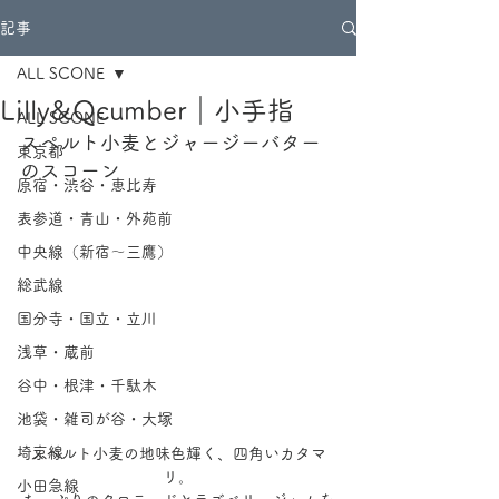
記事
ALL SCONE
Lilly&Qcumber｜小手指
ALL SCONE
スペルト小麦とジャージーバター
東京都
のスコーン
原宿・渋谷・恵比寿
表参道・青山・外苑前
中央線（新宿～三鷹）
総武線
国分寺・国立・立川
浅草・蔵前
谷中・根津・千駄木
池袋・雑司が谷・大塚
埼京線
スペルト小麦の地味色輝く、四角いカタマ
リ。
小田急線