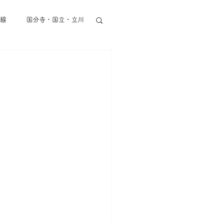
線
国分寺・国立・立川
東京メトロ半蔵門線
丸ノ内線
都営地下鉄
その他東京