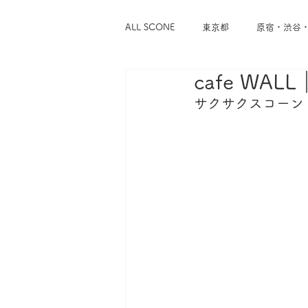
ALL SCONE
東京都
原宿・渋谷
cafe WA
浅草・蔵前
谷中・根津・千駄木
サクサクスコーン
東京メトロ千代田線
東京メトロ
東急東横線
東急世田谷線
神奈川県
横浜
鎌倉・逗子