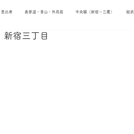
・恵比寿
表参道・青山・外苑前
中央線（新宿～三鷹）
総武
LL｜新宿三丁目
池袋・雑司が谷・大塚
埼京線
小田急線
京王線
東西線
東京メトロ日比谷線
東京メトロ南北線
東京メトロ
東急田園都市線
東急線その他
西武線
東武線
京成線
・葉山