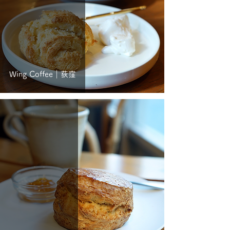
Wing Coffee｜荻窪