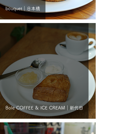
bouquet｜日本橋
Bole COFFEE & ICE CREAM｜新代田