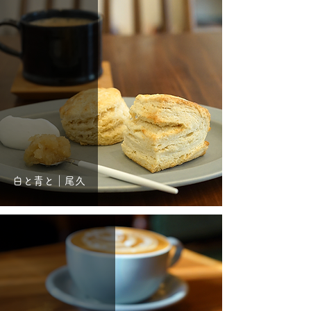
白と青と｜尾久