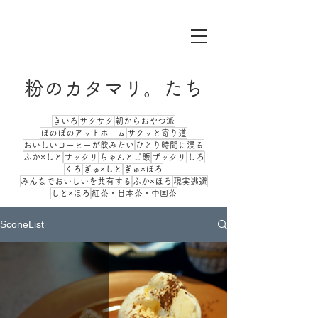
粉のカタマリ。たち
きいろ
サクサク
朝からおやつ派
ほのぼのアットホーム
サクッと寄り道
おいしいコーヒーが飲みたい
ひとり時間に浸る
ふか×しと
サックリ
ちゃんとご飯
ザックリ
しろ
くろ
ぎゅ×しと
ぎゅ×ほろ
みんなでおいしいを共有する
ふか×ほろ
現実逃避
しと×ほろ
紅茶・日本茶・中国茶
SconeList