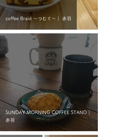
coffee Braid 〜つむぐ〜｜ 赤羽
SUNDAY MORNING COFFEE STAND｜
赤羽