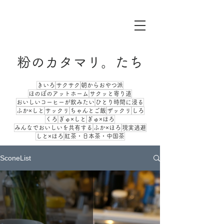
粉のカタマリ。たち
きいろ
サクサク
朝からおやつ派
ほのぼのアットホーム
サクッと寄り道
おいしいコーヒーが飲みたい
ひとり時間に浸る
ふか×しと
サックリ
ちゃんとご飯
ザックリ
しろ
くろ
ぎゅ×しと
ぎゅ×ほろ
みんなでおいしいを共有する
ふか×ほろ
現実逃避
しと×ほろ
紅茶・日本茶・中国茶
SconeList