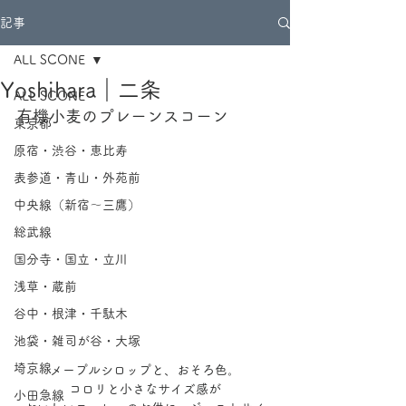
記事
ALL SCONE
Yoshihara｜二条
ALL SCONE
有機小麦のプレーンスコーン
東京都
原宿・渋谷・恵比寿
表参道・青山・外苑前
中央線（新宿～三鷹）
総武線
国分寺・国立・立川
浅草・蔵前
谷中・根津・千駄木
池袋・雑司が谷・大塚
埼京線
メープルシロップと、おそろ色。
コロリと小さなサイズ感が
小田急線