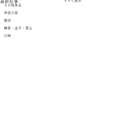
すべて表示
最新記事
その他東京
神奈川県
横浜
鎌倉・逗子・葉山
川崎
相模原
埼玉県
千葉県
北海道
岩手県
宮城県
福島県
コメント
茨城県
栃木県
喫茶 暖々｜上七軒
群馬県
コメントを追加…