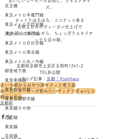
おいしいコーヒーのお供に、ジャストサイ
京王線
ズ。
東京メトロ半蔵門線
さっくりほろほろ、ココナッツ香る
東京メトロ千代田線
自然な甘みのヴィーガン仕上げで
和の設えでありながら、ちょっぴりエキゾチ
東京メトロ東西線
ックな京の朝。
東京メトロ日比谷線
東京メトロ南北線
東京メトロ丸ノ内線
京都府京都市上京区主税町1241-2
都営地下鉄
TEL非公開
ブログ記事：
京都｜Yoshihara
東急東横線
きいろ
朝からおやつ派
サクッと寄り道
東急世田谷線
おいしいコーヒーが飲みたい
サックリ
ぎゅ×しと
畑のおやつ
東急田園都市線
京都府
東急線その他
西武線
東武線
京成線