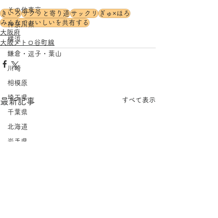
その他東京
きいろ
サクッと寄り道
サックリ
ぎゅ×ほろ
みんなでおいしいを共有する
神奈川県
大阪府
横浜
大阪メトロ谷町線
鎌倉・逗子・葉山
川崎
相模原
埼玉県
すべて表示
最新記事
千葉県
北海道
岩手県
宮城県
福島県
茨城県
栃木県
群馬県