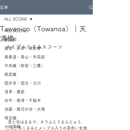
記事
ALL SCONE
Tawanico（Towanoa）｜天
ALL SCONE
満橋
東京都
メイプルくるみスコーン
原宿・渋谷・恵比寿
表参道・青山・外苑前
中央線（新宿～三鷹）
総武線
国分寺・国立・立川
浅草・蔵前
谷中・根津・千駄木
池袋・雑司が谷・大塚
埼京線
見た目はまるで、かりんとうまんじゅう。
小田急線
ごろごろくるみとメープル入りの茶色い生地