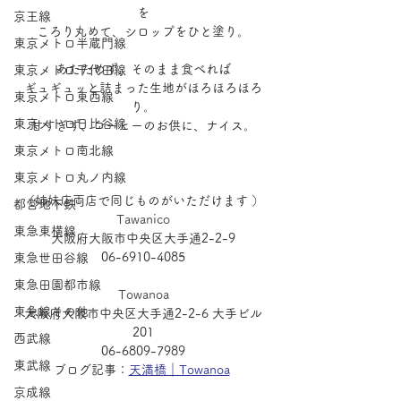
を
京王線
ころり丸めて、シロップをひと塗り。
東京メトロ半蔵門線
あたためず、そのまま食べれば
東京メトロ千代田線
ギュギュッと詰まった生地がほろほろほろ
東京メトロ東西線
り。
東京メトロ日比谷線
甘すぎず、コーヒーのお供に、ナイス。
東京メトロ南北線
東京メトロ丸ノ内線
（姉妹店両店で同じものがいただけます ）
都営地下鉄
Tawanico
東急東横線
大阪府大阪市中央区大手通2-2-9
06-6910-4085
東急世田谷線
東急田園都市線
Towanoa
東急線その他
大阪府大阪市中央区大手通2-2-6 大手ビル
201
西武線
06-6809-7989
東武線
ブログ記事：
天満橋｜Towanoa
京成線