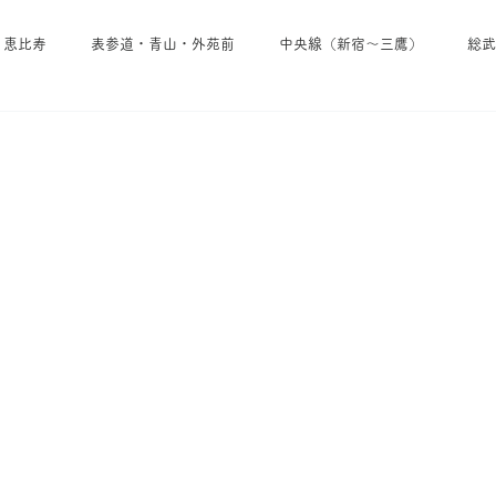
・恵比寿
表参道・青山・外苑前
中央線（新宿～三鷹）
総武
池袋・雑司が谷・大塚
埼京線
小田急線
京王線
東西線
東京メトロ日比谷線
東京メトロ南北線
東京メトロ
東急田園都市線
東急線その他
西武線
東武線
京成線
・葉山