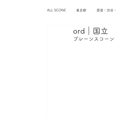
ALL SCONE
東京都
原宿・渋谷
ord｜国立
浅草・蔵前
谷中・根津・千駄木
プレーンスコーン
東京メトロ千代田線
東京メトロ
東急東横線
東急世田谷線
神奈川県
横浜
鎌倉・逗子