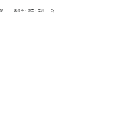
線
国分寺・国立・立川
東京メトロ半蔵門線
丸ノ内線
都営地下鉄
その他東京