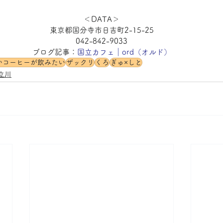
＜DATA＞
東京都国分寺市日吉町2-15-25
042-842-9033
ブログ記事：
国立カフェ｜ord（オルド）
いコーヒーが飲みたい
ザックリ
くろ
ぎゅ×しと
立川