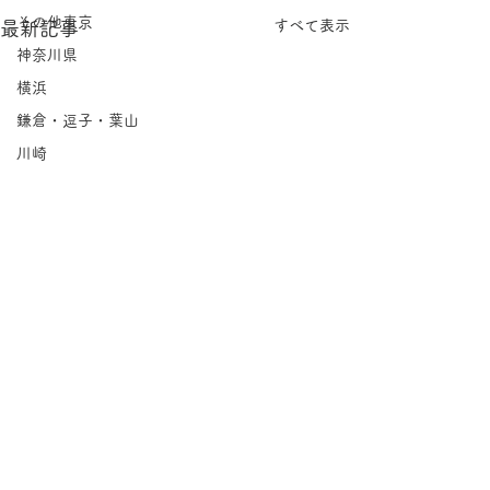
その他東京
すべて表示
最新記事
神奈川県
横浜
鎌倉・逗子・葉山
川崎
相模原
埼玉県
千葉県
北海道
岩手県
宮城県
福島県
茨城県
コメント
栃木県
喫茶 暖々｜上七軒
群馬県