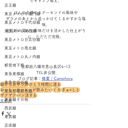
でギャップ萌え。
京王線
ほんのり感じるアーモンドの風味や
東京メトロ半蔵門線
ザラメのあとから追っかけてくるかすかな塩
東京メトロ千代田線
味、
全粒粉の深みと香味だけを活かした仕上がり
東京メトロ東西線
に、ただただ完敗。
東京メトロ日比谷線
東京メトロ南北線
東京メトロ丸ノ内線
都営地下鉄
京都府八幡市男山長沢4−13
TEL非公開
東急東横線
ブログ記事：
樟葉｜Camphora
東急世田谷線
朝からおやつ派
ひとり時間に浸る
おいしいコーヒーが飲みたい
くろ
ぎゅ×しと
東急田園都市線
ザクザク
パン活する
東急線その他
京都府
西武線
東武線
京成線