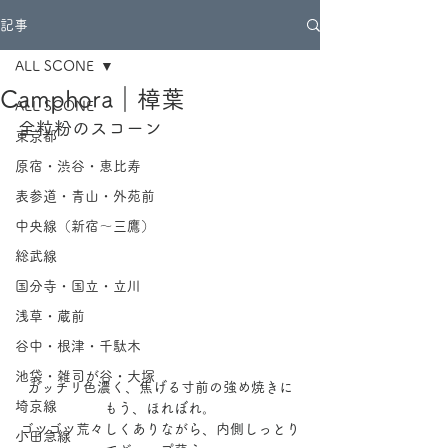
記事
ALL SCONE
Camphora｜樟葉
ALL SCONE
全粒粉のスコーン
東京都
原宿・渋谷・恵比寿
表参道・青山・外苑前
中央線（新宿～三鷹）
総武線
国分寺・国立・立川
浅草・蔵前
谷中・根津・千駄木
池袋・雑司が谷・大塚
ガッチリ色濃く、焦げる寸前の強め焼きに
埼京線
⁡もう、ほれぼれ。
ゴツゴツ荒々しくありながら、内側しっとり
小田急線