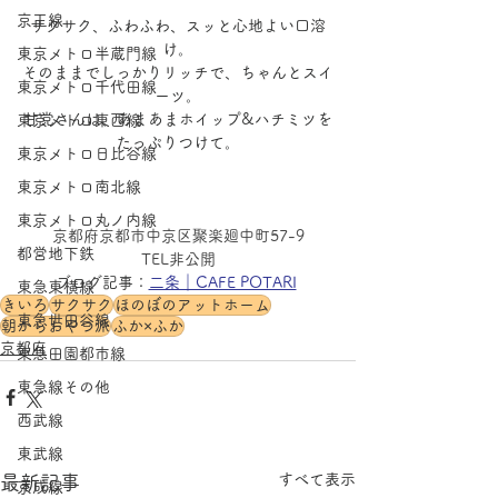
京王線
サクサク、ふわふわ、スッと心地よい口溶
け。
東京メトロ半蔵門線
そのままでしっかりリッチで、ちゃんとスイ
東京メトロ千代田線
ーツ。
甘党さんは、あまあまホイップ&ハチミツを
東京メトロ東西線
たっぷりつけて。
東京メトロ日比谷線
東京メトロ南北線
東京メトロ丸ノ内線
京都府京都市中京区聚楽廻中町57-9
都営地下鉄
TEL非公開
ブログ記事：
二条｜CAFE POTARI
東急東横線
きいろ
サクサク
ほのぼのアットホーム
東急世田谷線
朝からおやつ派
ふか×ふか
京都府
東急田園都市線
東急線その他
西武線
東武線
すべて表示
最新記事
京成線