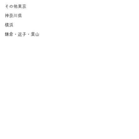
その他東京
神奈川県
横浜
鎌倉・逗子・葉山
川崎
相模原
埼玉県
千葉県
北海道
岩手県
宮城県
福島県
コメント
茨城県
喫茶 暖々｜上七軒
栃木県
コメントを追加…
CLEHA coffee&
群馬県