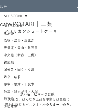
記事
ALL SCONE
cafe POTARI｜二条
ALL SCONE
アメリカンショートケーキ
東京都
原宿・渋谷・恵比寿
表参道・青山・外苑前
中央線（新宿～三鷹）
総武線
国分寺・国立・立川
浅草・蔵前
谷中・根津・千駄木
池袋・雑司が谷・大塚
淡い色、軽やかな質感、
埼京線
そんな、はんなり上品な印象とは裏腹に
豊かに感じるバニラオイルのあまーい香り。
小田急線