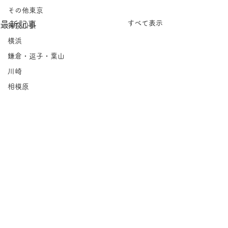
その他東京
すべて表示
最新記事
神奈川県
横浜
鎌倉・逗子・葉山
川崎
相模原
埼玉県
千葉県
北海道
岩手県
宮城県
福島県
茨城県
栃木県
コメント
群馬県