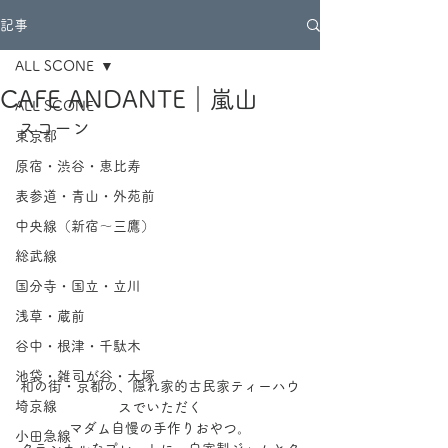
記事
ALL SCONE
CAFE ANDANTE｜嵐山
ALL SCONE
スコーン
東京都
原宿・渋谷・恵比寿
表参道・青山・外苑前
中央線（新宿～三鷹）
総武線
国分寺・国立・立川
浅草・蔵前
谷中・根津・千駄木
池袋・雑司が谷・大塚
和の街・京都の、隠れ家的古民家ティーハウ
埼京線
スでいただく
マダム自慢の手作りおやつ。
小田急線