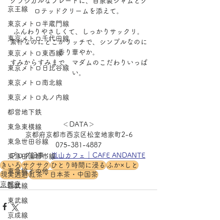
クラシカルなプレートに、自家製ジャムとク
京王線
ロテッドクリームを添えて。
東京メトロ半蔵門線
ふんわりやさしくて、しっかりサックリ。
東京メトロ千代田線
素朴なのにどこかリッチで、シンプルなのに
香り華やか。
東京メトロ東西線
すみからすみまで、マダムのこだわりいっぱ
東京メトロ日比谷線
い。
東京メトロ南北線
東京メトロ丸ノ内線
都営地下鉄
＜DATA＞
東急東横線
京都府京都市西京区松室地家町2-6
東急世田谷線
075-381-4887
ブログ記事：
嵐山カフェ｜CAFE ANDANTE
東急田園都市線
きいろ
サクサク
ひとり時間に浸る
ふか×しと
東急線その他
現実逃避
紅茶・日本茶・中国茶
京都府
西武線
東武線
京成線