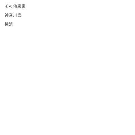
その他東京
神奈川県
横浜
鎌倉・逗子・葉山
川崎
相模原
埼玉県
千葉県
北海道
岩手県
コメント
宮城県
福島県
茨城県
iijima coffee｜八千代台
コメントを追加…
n COFFEE&B
栃木県
群馬県