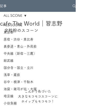
記事
ALL SCONE
cafe The World｜習志野
ALL SCONE
全粒粉のスコーン
東京都
原宿・渋谷・恵比寿
表参道・青山・外苑前
中央線（新宿～三鷹）
総武線
国分寺・国立・立川
浅草・蔵前
谷中・根津・千駄木
池袋・雑司が谷・大塚
こんがり色づいた
埼京線
大きなモコモコスコーンに
ホイップもモコモコ！
小田急線