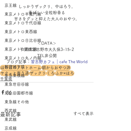
京王線
しっかりザックリ、中ほろり。
香ばしい全粒粉香る
東京メトロ半蔵門線
甘さをグッと抑えた大人のおやつ。
東京メトロ千代田線
東京メトロ東西線
東京メトロ日比谷線
＜DATA＞
東京メトロ南北線
千葉県習志野市大久保3-15-2
TEL非公開
東京メトロ丸ノ内線
ブログ記事：
習志野カフェ｜cafe The World
都営地下鉄
ほのぼのアットホーム
朝からおやつ派
サクッと寄り道
ザックリ
くろ
ふか×ほろ
東急東横線
千葉県
東急世田谷線
東急田園都市線
東急線その他
西武線
すべて表示
最新記事
東武線
京成線