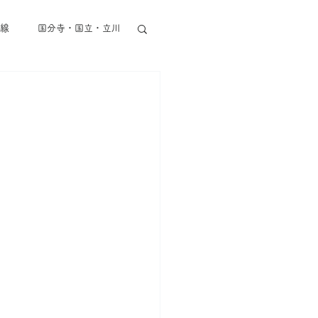
線
国分寺・国立・立川
東京メトロ半蔵門線
丸ノ内線
都営地下鉄
その他東京