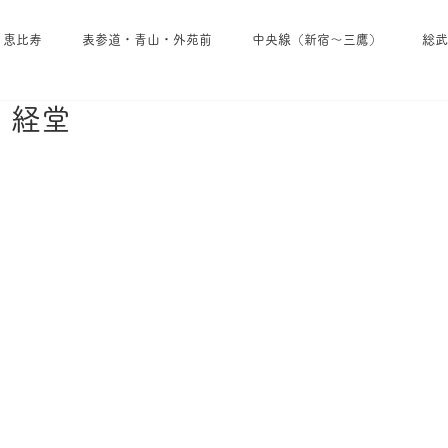
・恵比寿
表参道・青山・外苑前
中央線（新宿～三鷹）
総武
｜経堂
池袋・雑司が谷・大塚
埼京線
小田急線
京王線
東西線
東京メトロ日比谷線
東京メトロ南北線
東京メトロ
東急田園都市線
東急線その他
西武線
東武線
京成線
・葉山