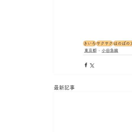
きいろ
サクサク
ほのぼの
東京都
小田急線
最新記事