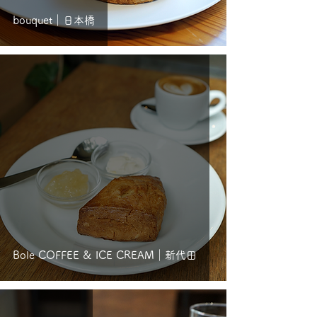
bouquet｜日本橋
Bole COFFEE & ICE CREAM｜新代田