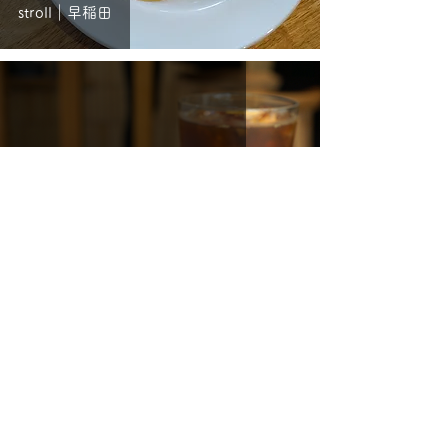
stroll｜早稲田
WOODBERRY BAKERY｜渋谷