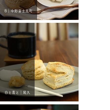
B｜中野富士見町
白と青と｜尾久