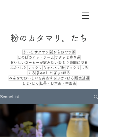
粉のカタマリ。たち
きいろ
サクサク
朝からおやつ派
ほのぼのアットホーム
サクッと寄り道
おいしいコーヒーが飲みたい
ひとり時間に浸る
ふか×しと
サックリ
ちゃんとご飯
ザックリ
しろ
くろ
ぎゅ×しと
ぎゅ×ほろ
みんなでおいしいを共有する
ふか×ほろ
現実逃避
しと×ほろ
紅茶・日本茶・中国茶
SconeList