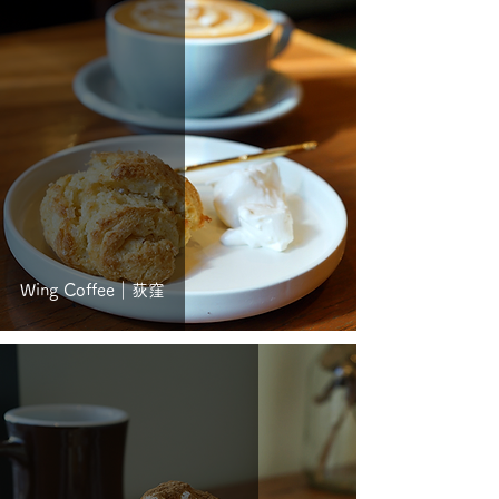
Wing Coffee｜荻窪