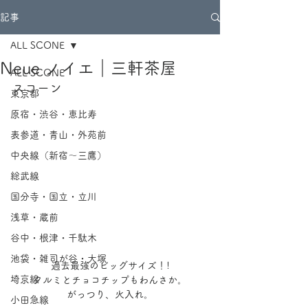
記事
ALL SCONE
Neue ノイエ｜三軒茶屋
ALL SCONE
スコーン
東京都
原宿・渋谷・恵比寿
表参道・青山・外苑前
中央線（新宿～三鷹）
総武線
国分寺・国立・立川
浅草・蔵前
谷中・根津・千駄木
池袋・雑司が谷・大塚
過去最強のビッグサイズ！!
埼京線
クルミとチョコチップもわんさか。
がっつり、火入れ。
小田急線