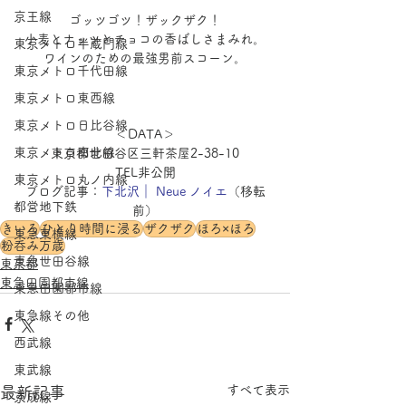
京王線
ゴッツゴツ！ザックザク！
小麦とナッツとチョコの香ばしさまみれ。
東京メトロ半蔵門線
ワインのための最強男前スコーン。
東京メトロ千代田線
東京メトロ東西線
東京メトロ日比谷線
＜DATA＞
東京メトロ南北線
東京都世田谷区三軒茶屋2-38-10
TEL非公開
東京メトロ丸ノ内線
ブログ記事：
下北沢｜ Neue ノイエ
（移転
都営地下鉄
前）
きいろ
ひとり時間に浸る
ザクザク
ほろ×ほろ
東急東横線
粉呑み万歳
東急世田谷線
東京都
東急田園都市線
東急田園都市線
東急線その他
西武線
東武線
すべて表示
最新記事
京成線