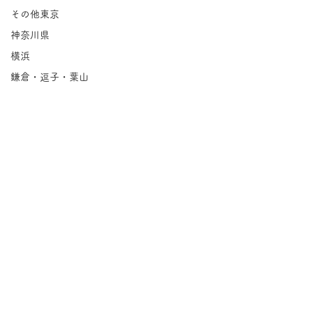
その他東京
神奈川県
横浜
鎌倉・逗子・葉山
川崎
相模原
埼玉県
千葉県
北海道
岩手県
宮城県
コメント
福島県
茨城県
Groovin'｜永福
栃木県
コメントを追加…
紅茶の店 パー
群馬県