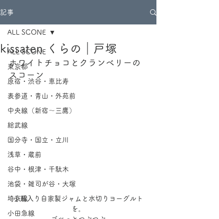
記事
ALL SCONE
kissaten くらの｜戸塚
ALL SCONE
ホワイトチョコとクランベリーの
東京都
スコーン
原宿・渋谷・恵比寿
表参道・青山・外苑前
中央線（新宿～三鷹）
総武線
国分寺・国立・立川
浅草・蔵前
谷中・根津・千駄木
池袋・雑司が谷・大塚
埼京線
小瓶入り自家製ジャムと水切りヨーグルト
を。
小田急線