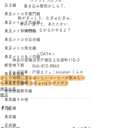
ゴツっとつぶつぶ
京王線
巻き込み整形かしら？。
東京メトロ半蔵門線
粉がぎっしり、むぎゅむぎゅ。
東京メトロ千代田線
味わい深くて、あたたかい。
kissaten、なかなかやるよ？
東京メトロ東西線
東京メトロ日比谷線
東京メトロ南北線
＜DATA＞
東京メトロ丸ノ内線
神奈川県横浜市戸塚区上矢部町110-3
都営地下鉄
045-872-8865
ブログ記事：
戸塚カフェ｜kissaten くらの
東急東横線
ひとり時間に浸る
おいしいコーヒーが飲みたい
東急世田谷線
ちゃんとご飯
くろ
ぎゅ×ほろ
ザクザク
神奈川県
東急田園都市線
横浜
東急線その他
西武線
東武線
京成線