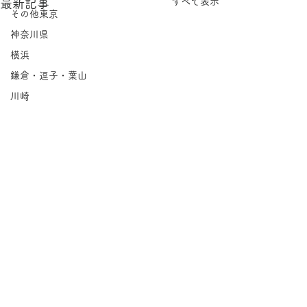
すべて表示
最新記事
その他東京
神奈川県
横浜
鎌倉・逗子・葉山
川崎
相模原
埼玉県
千葉県
北海道
岩手県
宮城県
福島県
コメント
茨城県
栃木県
tuckshop｜茅ヶ
ichigoichie｜大倉山
群馬県
コメントを追加…