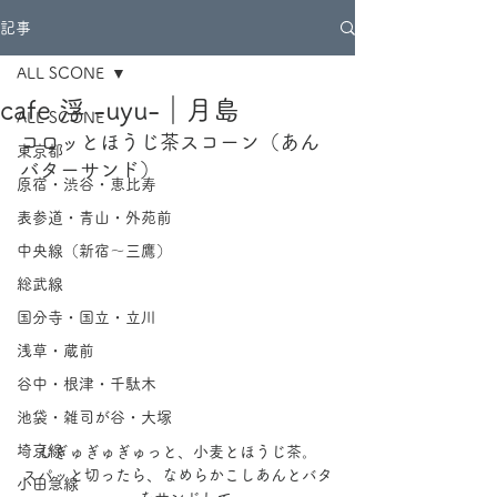
記事
ALL SCONE
cafe 浮 -uyu-｜月島
ALL SCONE
コロッとほうじ茶スコーン（あん
東京都
バターサンド）
原宿・渋谷・恵比寿
表参道・青山・外苑前
中央線（新宿～三鷹）
総武線
国分寺・国立・立川
浅草・蔵前
谷中・根津・千駄木
池袋・雑司が谷・大塚
埼京線
むぎゅぎゅぎゅっと、小麦とほうじ茶。
スパッと切ったら、なめらかこしあんとバタ
小田急線