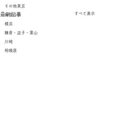
その他東京
すべて表示
最新記事
神奈川県
横浜
鎌倉・逗子・葉山
川崎
相模原
埼玉県
千葉県
北海道
岩手県
宮城県
福島県
茨城県
栃木県
コメント
群馬県