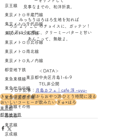
ーをサンドして
京王線
見事なまでの、和洋折衷。
東京メトロ半蔵門線
みっちりほろほろ生地を知れば
東京メトロ千代田線
“つぶ”より“こし”のチョイスに、ガッテン！
ほろ苦ほうじ茶に、クリーミーバターと甘い
東京メトロ東西線
あんこって、無敵よ。
東京メトロ日比谷線
東京メトロ南北線
東京メトロ丸ノ内線
都営地下鉄
＜DATA＞
東京都中央区月島1-6-9
東急東横線
TEL非公開
東急世田谷線
ブログ記事：
月島カフェ｜cafe 浮 -uyu-
きいろ
サクサク
朝からおやつ派
ひとり時間に浸る
東急田園都市線
おいしいコーヒーが飲みたい
ぎゅ×ほろ
東急線その他
東京都
都営地下鉄
西武線
東武線
京成線