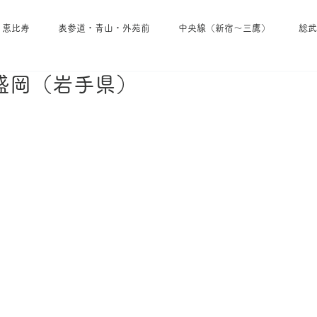
・恵比寿
表参道・青山・外苑前
中央線（新宿～三鷹）
総武
盛岡（岩手県）
池袋・雑司が谷・大塚
埼京線
小田急線
京王線
東西線
東京メトロ日比谷線
東京メトロ南北線
東京メトロ
東急田園都市線
東急線その他
西武線
東武線
京成線
・葉山