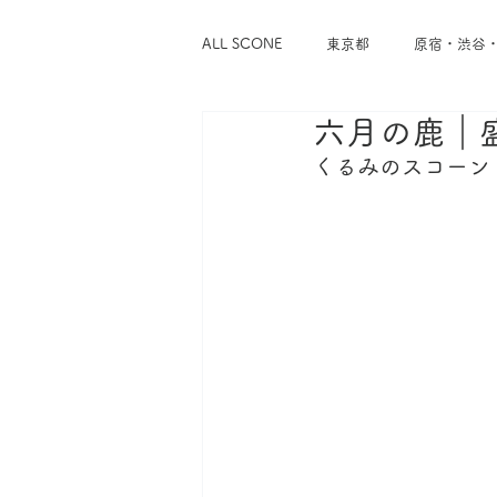
ALL SCONE
東京都
原宿・渋谷
六月の鹿｜
浅草・蔵前
谷中・根津・千駄木
くるみのスコーン
東京メトロ千代田線
東京メトロ
東急東横線
東急世田谷線
神奈川県
横浜
鎌倉・逗子