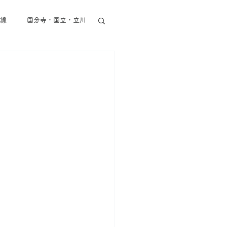
線
国分寺・国立・立川
東京メトロ半蔵門線
丸ノ内線
都営地下鉄
その他東京