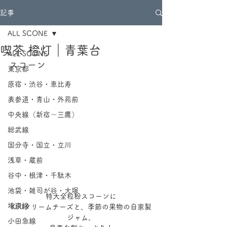
記事
ALL SCONE
喫茶 橙灯｜青葉台
ALL SCONE
スコーン
東京都
原宿・渋谷・恵比寿
表参道・青山・外苑前
中央線（新宿～三鷹）
総武線
国分寺・国立・立川
浅草・蔵前
谷中・根津・千駄木
池袋・雑司が谷・大塚
特大全粒粉スコーンに
埼京線
KIRIクリームチーズと、季節の果物の自家製
ジャム。
小田急線