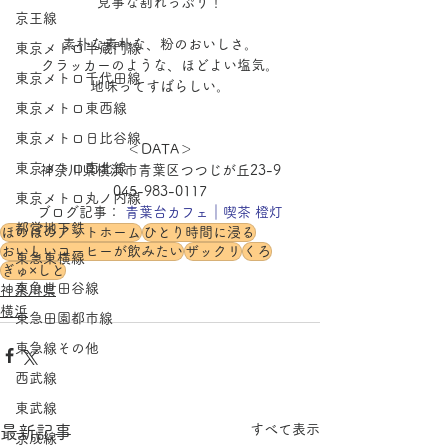
見事な割れっぷり！
京王線
素朴な素朴な、粉のおいしさ。
東京メトロ半蔵門線
クラッカーのような、ほどよい塩気。
東京メトロ千代田線
地味ってすばらしい。
東京メトロ東西線
東京メトロ日比谷線
＜DATA＞
東京メトロ南北線
神奈川県横浜市青葉区つつじが丘23-9
045-983-0117
東京メトロ丸ノ内線
ブログ記事：
 青葉台カフェ｜喫茶 橙灯
都営地下鉄
ほのぼのアットホーム
ひとり時間に浸る
おいしいコーヒーが飲みたい
ザックリ
くろ
東急東横線
ぎゅ×しと
東急世田谷線
神奈川県
横浜
東急田園都市線
東急線その他
西武線
東武線
すべて表示
最新記事
京成線