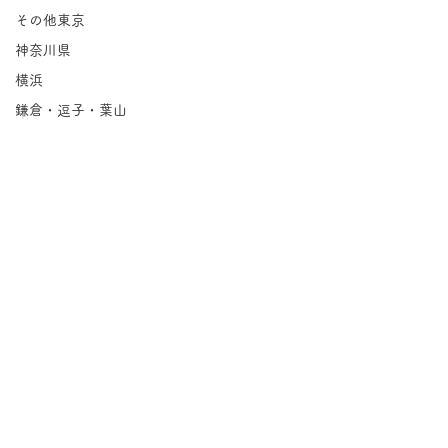
その他東京
神奈川県
横浜
鎌倉・逗子・葉山
川崎
相模原
埼玉県
千葉県
北海道
岩手県
宮城県
コメント
福島県
茨城県
tuckshop｜茅ヶ
ichigoichie｜大倉山
栃木県
コメントを追加…
群馬県