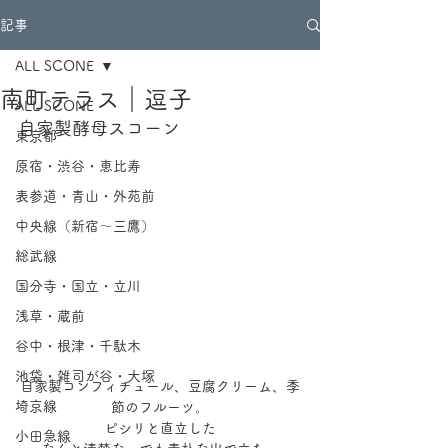
記事
ALL SCONE
南町テラス｜逗子
ALL SCONE
自家製酵母スコーン
東京都
原宿・渋谷・恵比寿
表参道・青山・外苑前
中央線（新宿～三鷹）
総武線
国分寺・国立・立川
浅草・蔵前
谷中・根津・千駄木
池袋・雑司が谷・大塚
自家製コンフィチュール、豆腐クリーム、季
埼京線
節のフルーツ。
ピシリと直立した
小田急線