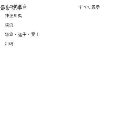
その他東京
すべて表示
最新記事
神奈川県
横浜
鎌倉・逗子・葉山
川崎
相模原
埼玉県
千葉県
北海道
岩手県
宮城県
福島県
茨城県
コメント
栃木県
tuckshop｜茅ヶ
群馬県
ichigoichie｜大倉山