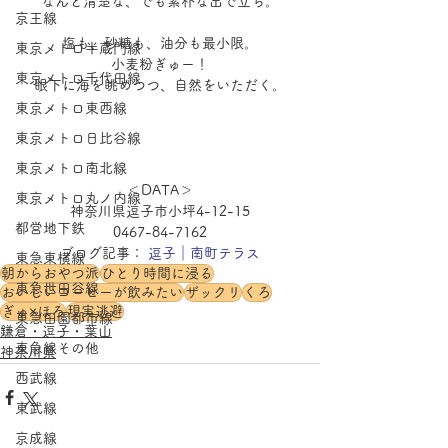
なんと清楚な、でも素朴な出で立ち。
京王線
塩も、砂糖も、油分も最小限。
東京メトロ半蔵門線
小麦粉ぎゅー！
東京メトロ千代田線
眼下に海を眺めつつ、自然をいただく。
東京メトロ東西線
東京メトロ日比谷線
東京メトロ南北線
＜DATA＞
東京メトロ丸ノ内線
神奈川県逗子市小坪4-12-15
都営地下鉄
0467-84-7162
ブログ記事：
 逗子｜南町テラス
東急東横線
朝からおやつ派
ひとり時間に浸る
東急世田谷線
おいしいコーヒーが飲みたい
ザックリ
くろ
ぎゅ×ほろ
現実逃避
東急田園都市線
鎌倉・逗子・葉山
東急線その他
神奈川県
西武線
東武線
京成線