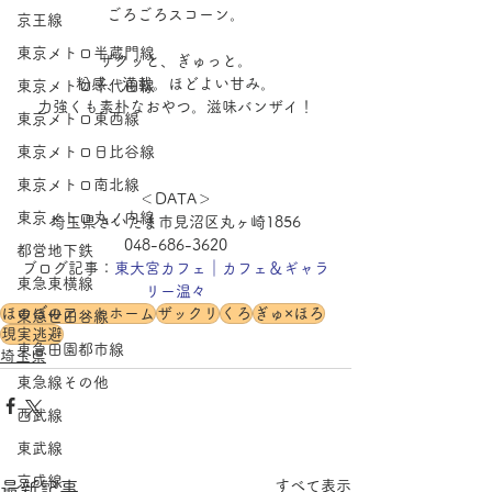
ごろごろスコーン。
京王線
東京メトロ半蔵門線
ザクッと、ぎゅっと。
粉感、満載。ほどよい甘み。
東京メトロ千代田線
力強くも素朴なおやつ。滋味バンザイ！
東京メトロ東西線
東京メトロ日比谷線
東京メトロ南北線
＜DATA＞
東京メトロ丸ノ内線
埼玉県さいたま市見沼区丸ヶ崎1856
048-686-3620
都営地下鉄
ブログ記事：
東大宮カフェ｜カフェ＆ギャラ
東急東横線
リー温々
ほのぼのアットホーム
ザックリ
くろ
ぎゅ×ほろ
東急世田谷線
現実逃避
東急田園都市線
埼玉県
東急線その他
西武線
東武線
京成線
すべて表示
最新記事