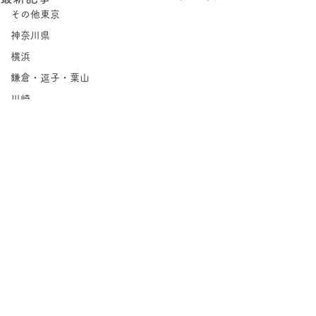
その他東京
神奈川県
横浜
鎌倉・逗子・葉山
川崎
相模原
埼玉県
千葉県
北海道
岩手県
宮城県
福島県
コメント
茨城県
栃木県
コメントを追加…
Lilly&Qcumb
群馬県