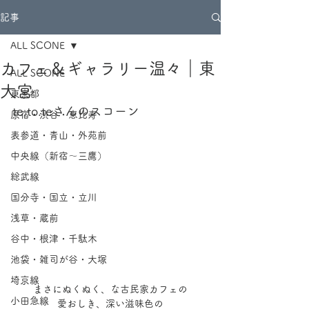
記事
ALL SCONE
カフェ＆ギャラリー温々｜東
ALL SCONE
大宮
東京都
te.to.teさんのスコーン
原宿・渋谷・恵比寿
表参道・青山・外苑前
中央線（新宿～三鷹）
総武線
国分寺・国立・立川
浅草・蔵前
谷中・根津・千駄木
池袋・雑司が谷・大塚
埼京線
まさにぬくぬく、な古民家カフェの
小田急線
愛おしき、深い滋味色の